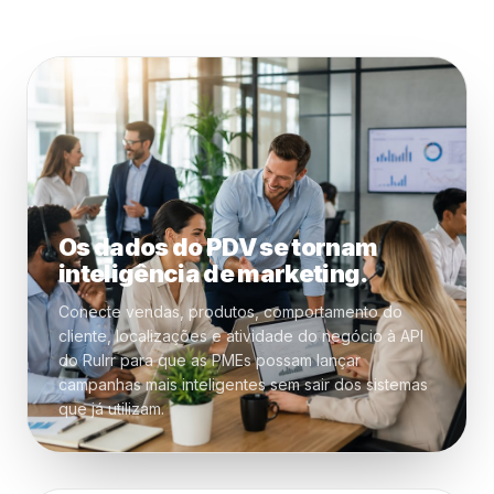
Os dados do PDV se tornam
inteligência de marketing.
Conecte vendas, produtos, comportamento do
cliente, localizações e atividade do negócio à API
do Rulrr para que as PMEs possam lançar
campanhas mais inteligentes sem sair dos sistemas
que já utilizam.