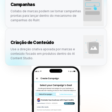
naturalmente na forma como v
já usa o Rulrr.
As collabs de marca não são um processo de marketin
separado. Elas se conectam diretamente às campanhas
Rulrr, criação de conteúdo, agendamento, aprovações 
publicidade local para que as empresas possam ativar
oportunidades sem adicionar mais complexidade.
Campanhas
Collabs de marcas podem se tornar campanhas
prontas para lançar dentro do mecanismo de
campanhas do Rulrr.
Criação de Conteúdo