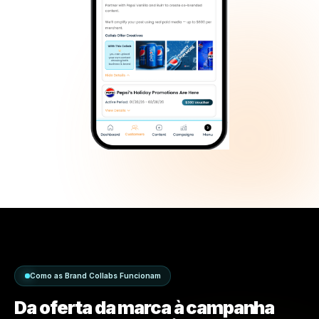
Use a direção criativa apoiada por marcas e
conteúdo focado em produtos dentro do AI
Content Studio.