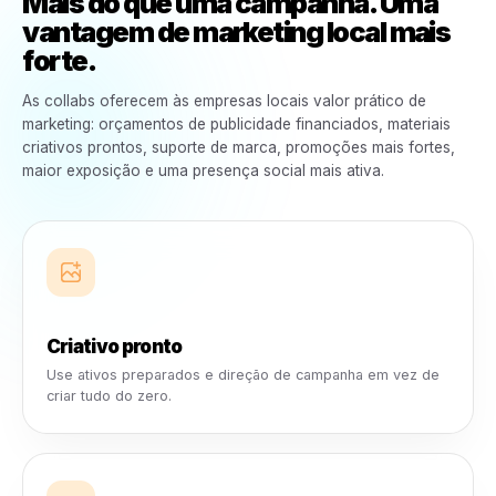
As marcas ganham. Os negócios
locais ganham.
Transforme os produtos que você já vende em
marketing local financiado que faz seu negócio cresce
Os negócios já influenciam o
crescimento das marcas.
Cada prateleira, cardápio, balcão, mesa de atendimento 
interação com o cliente ajuda as marcas a alcançar
compradores locais. A Rulrr transforma esse relacioname
em uma oportunidade de marketing mais inteligente.
Os Collabs transformam essa influênc
em suporte.
As marcas podem ajudar a financiar campanhas que
promovem seus produtos enquanto fortalecem a