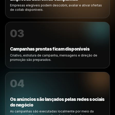
O Rulrr Collabs conecta marcas e empresas por meio d
fluxo de trabalho simples: as marcas publicam ofertas, 
empresas aderem às campanhas, os materiais criativos
prontos ficam disponíveis e os anúncios são veiculados
redes sociais do negócio.
01
Marcas publicam ofertas de colaboração
As marcas criam oportunidades de marketing local para
produtos que as empresas já vendem.
02