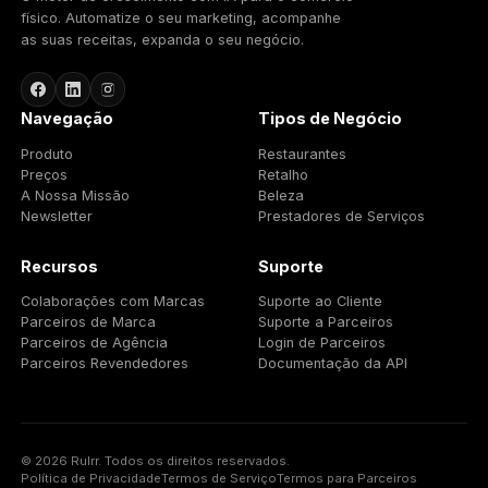
Américas
2820 NE 214th Street, Miami,
Florida 33180, Estados Unidos
Europa
92 Boulevard Victor Hugo, Paris
92110 Clichy, França
Contacto
+1786-692-8760
letschat@rulrr.com