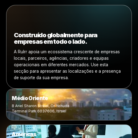
Telefone (opcional)
Como podemos ajudar?
Mensagem
Li a
política de privacidade
e consinto o tratamento dos 
dados pessoais.
*
Enviar pedido