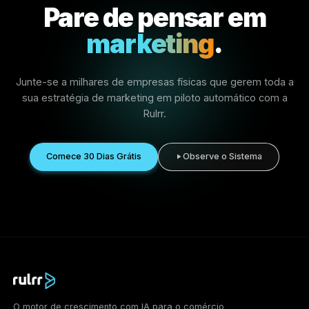
Construído globalmente para
empresas em todo o lado.
A Rulrr apoia um ecossistema crescente de empres
locais, parceiros, agências, criadores e equipas
operacionais em diferentes mercados. Use esta
secção para apresentar as localizações e a presen
de suporte da sua empresa.
Médio Oriente
8 Ariel Sharon Street, Or Yehuda
Terminal Park 6037606, Israel