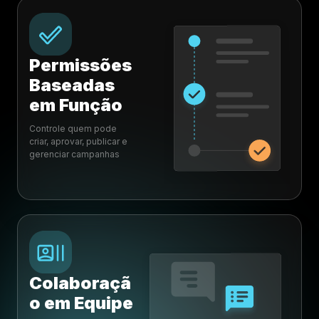
Permissões
Baseadas
em Função
Controle quem pode
criar, aprovar, publicar e
gerenciar campanhas
Colaboraçã
o em Equipe