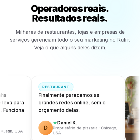
Operadores reais.
Resultados reais.
Milhares de restaurantes, lojas e empresas de
serviços gerenciam todo o seu marketing no Rulrr.
Veja o que alguns deles dizem.
RESTAURANT
ha
Finalmente parecemos as
eva para
grandes redes online, sem o
 Funciona
orçamento delas.
Daniel K.
★
D
Proprietário de pizzaria · Chicago,
Austin, USA
USA