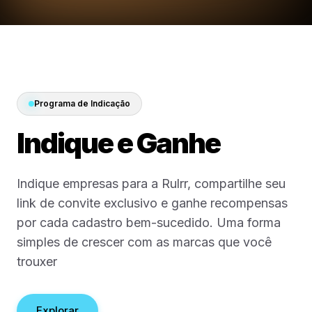
Preços que se Encaixam
Menos retenção. Mai
mídia.
Programa de Indicação
A maioria das empresas gasta demais pagan
Indique e Ganhe
alguém para gerenciar o marketing. A Rulrr
mantém a plataforma simples para que mais
Indique empresas para a Rulrr, compartilhe seu
dinheiro seja investido em anúncios de verdad
link de convite exclusivo e ganhe recompensas
por cada cadastro bem-sucedido. Uma forma
simples de crescer com as marcas que você
Comece 30 Dias Grátis
trouxer
Explorar