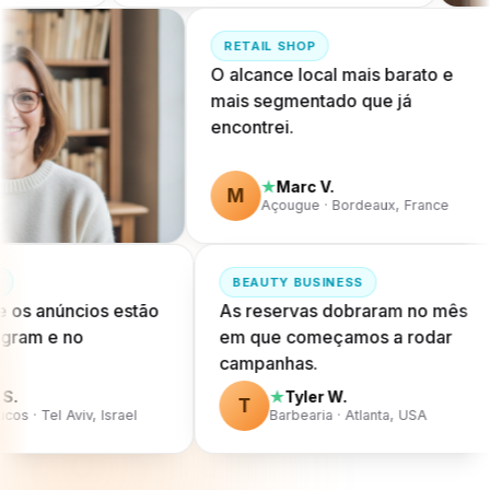
RETAIL SHOP
O alcance local mais barato e
mais segmentado que já
encontrei.
Marc V.
★
M
Açougue · Bordeaux, France
BEAUTY BUSINESS
e os anúncios estão
As reservas dobraram no mês
agram e no
em que começamos a rodar
campanhas.
S.
Tyler W.
★
T
os · Tel Aviv, Israel
Barbearia · Atlanta, USA