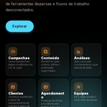
de ferramentas dispersas e fluxos de trabalho
desconectados.
Explorar
Campanhas
Conteúdo
Análises
Lance campanhas
Mantenha cada
Veja o que está
pagas e orgânicas de
criativo, oferta e
funcionando e o que
um só lugar.
publicação
precisa de ação.
organizados.
Clientes
Agendament
Equipes
o
Construa audiências
Dê a cada função o
a partir do
nível certo de acesso.
Publique de forma
comportamento de
consistente sem
clientes e dados de
tarefas manuais