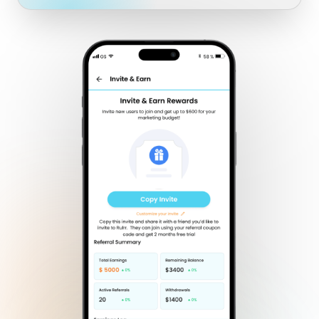
Agendamento com IA
Campanha de Leads
Segmentação de Público por PDV
Medição de Retenção por PDV