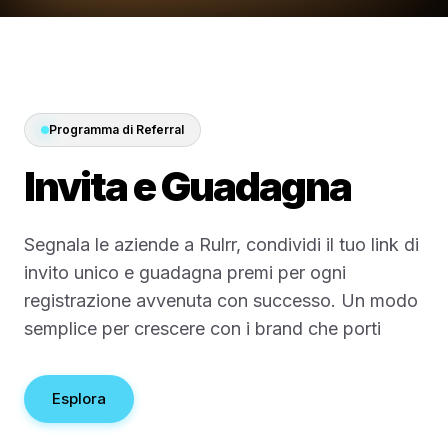
Prezzi su Misura
Meno retainer. Più
media.
Programma di Referral
La maggior parte delle aziende spende tropp
Invita e Guadagna
per pagare qualcuno che gestisca il marketing
Rulrr mantiene la piattaforma semplice così pi
Segnala le aziende a Rulrr, condividi il tuo link di
denaro va in annunci reali.
invito unico e guadagna premi per ogni
registrazione avvenuta con successo. Un modo
semplice per crescere con i brand che porti
Inizia 30 Giorni Gratis
Esplora