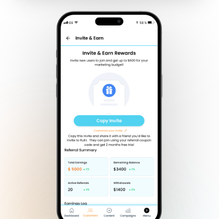
Pianificazione AI
Campagna Lead
Targeting del Pubblico POS
Misurazione della Retention POS