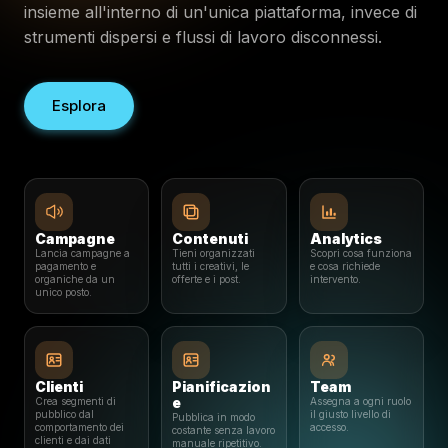
insieme all'interno di un'unica piattaforma, invece di
strumenti dispersi e flussi di lavoro disconnessi.
Esplora
Campagne
Contenuti
Analytics
Lancia campagne a
Tieni organizzati
Scopri cosa funziona
pagamento e
tutti i creativi, le
e cosa richiede
organiche da un
offerte e i post.
intervento.
unico posto.
Clienti
Pianificazion
Team
e
Crea segmenti di
Assegna a ogni ruolo
pubblico dal
il giusto livello di
Pubblica in modo
comportamento dei
accesso.
costante senza lavoro
clienti e dai dati
manuale ripetitivo.