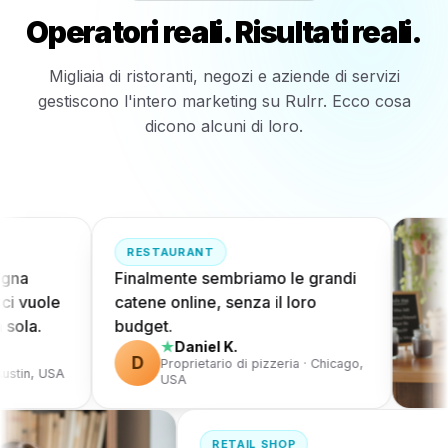
Operatori reali. Risultati reali.
Migliaia di ristoranti, negozi e aziende di servizi
gestiscono l'intero marketing su Rulrr. Ecco cosa
dicono alcuni di loro.
RESTAURANT
gna
Finalmente sembriamo le grandi
i vuole
catene online, senza il loro
sola.
budget.
Daniel K.
★
D
Proprietario di pizzeria · Chicago,
ustin, USA
USA
RETAIL SHOP