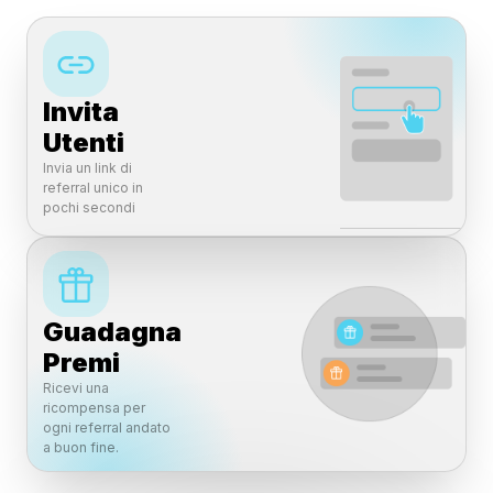
$59
30 days free trial
/month /location + media budget
Invita
Free
Pro
Expert
Utenti
Invia un link di
referral unico in
Budget Media
$0 - $2000
pochi secondi
Obiettivi delle Campagne
03
Post per Campagna
05
Guadagna
Piattaforma Ads
FB & IG
Premi
Creatività Generate dall'AI
50
Ricevi una
ricompensa per
Supporto Clienti
Live Chat
ogni referral andato
a buon fine.
Campagna Brand