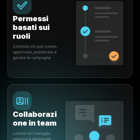
Permessi
basati sui
ruoli
Controlla chi può creare,
approvare, pubblicare e
gestire le campagne
Collaborazi
one in team
Lavora con manager,
agenzie e personale