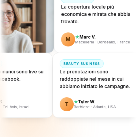
La copertura locale più
economica e mirata che abbia
trovato.
Marc V.
★
M
Macelleria · Bordeaux, France
BEAUTY BUSINESS
annunci sono live su
Le prenotazioni sono
acebook.
raddoppiate nel mese in cui
abbiamo iniziato le campagne.
.
Tyler W.
★
T
 Tel Aviv, Israel
Barbiere · Atlanta, USA