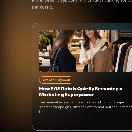
Keep reading
More ideas, playbooks and product thinking
marketing.