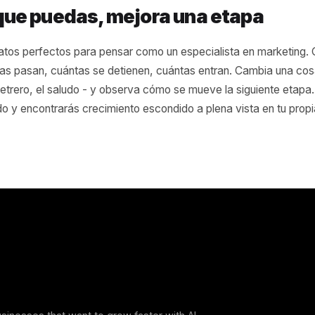
nca ignorarías un sitio web donde
nto de los visitantes abandonan e
icio. Tu fachada merece el mismo e
 Rulrr Team
 lo que puedas, mejora una eta
itas datos perfectos para pensar como un especialista e
personas pasan, cuántas se detienen, cuántas entran. Ca
e, el letrero, el saludo - y observa cómo se mueve la sigu
embudo y encontrarás crecimiento escondido a plena vista