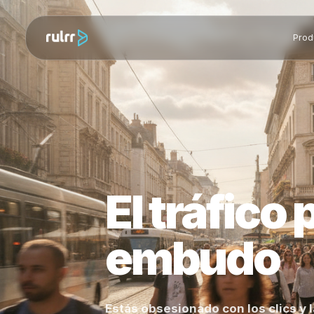
El tráfic
embudo