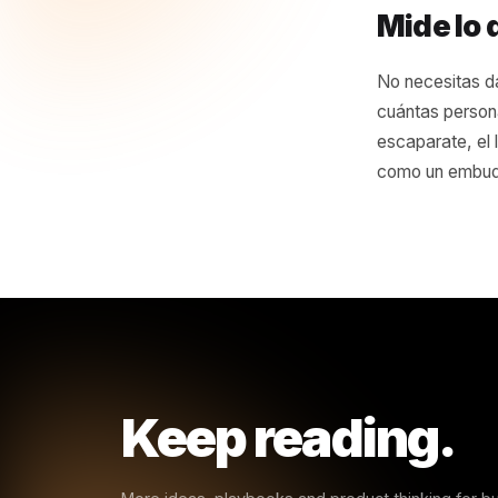
Nu
cie
in
- The
Mide
No neces
cuántas 
escaparat
como un 