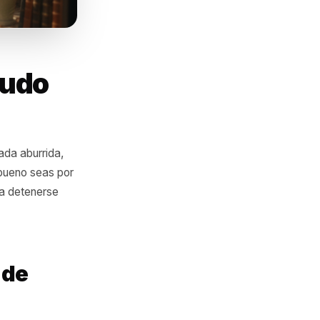
el embudo
fico. Una fachada aburrida,
ortar qué tan bueno seas por
azón obvia para detenerse