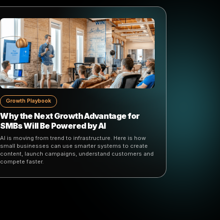
Growth Playbook
3 Horas a la Semana Es Todo lo que tu
Marketing Realmente Necesita
to
La mayoría de los dueños de negocios locales no
fracasan en marketing porque les importa poco -
fracasan porque lo están haciendo mal: de forma
dispersa, reactiva, y empezando desde cero cada
semana. Aquí está el sistema que lo soluciona.