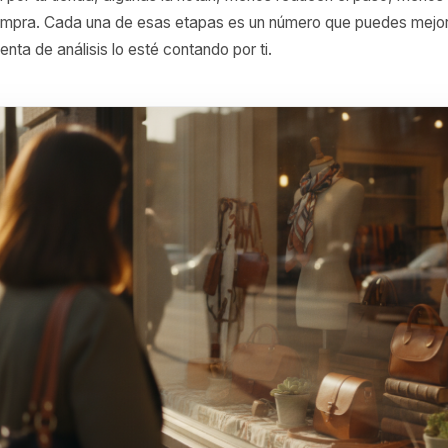
 todos los negocios están obsesionados con el embudo: im
pago. El mundo físico tiene exactamente el mismo embudo, 
 pasan por tu tienda, algunas la notan, menos reducen el
ción compra. Cada una de esas etapas es un número que 
erramienta de análisis lo esté contando por ti.