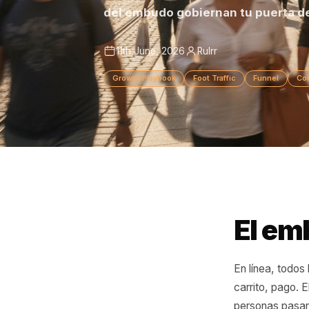
Estás obsesionado con los cli
del embudo gobiernan tu puer
11th June, 2026
Rulrr
Growth Playbook
Foot Traffic
Funne
El 