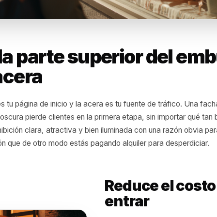
a la parte superior d
la acera
rate es tu página de inicio y la acera es tu fuente de trá
da u oscura pierde clientes en la primera etapa, sin imp
na exhibición clara, atractiva y bien iluminada con una r