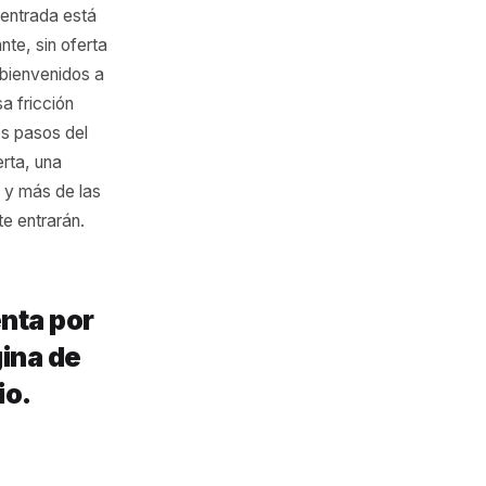
sperdiciar.
 costo de
ricción, y tu entrada está
trada intimidante, sin oferta
 sobre si son bienvenidos a
r. Elimina esa fricción
web elimina los pasos del
a puerta abierta, una
primer sí fácil, y más de las
aron realmente entrarán.