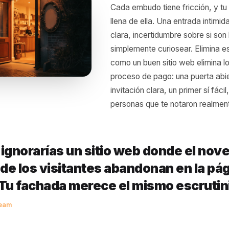
atención que de otro modo estás pagando alquiler para de
Reduce el
entrar
Cada embudo tiene f
llena de ella. Una en
clara, incertidumbre
simplemente curiosea
como un buen sitio 
proceso de pago: un
invitación clara, un 
personas que te not