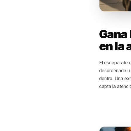
Gan
en 
El escapa
desordena
dentro. U