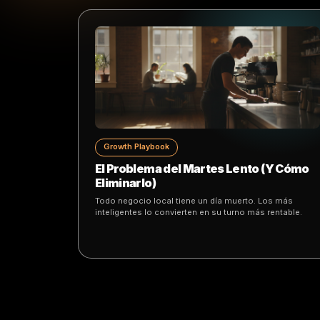
Growth Playbook
How POS Data Is Quietly Becoming
Marketing Superpower
Turn everyday transactions into insights that s
sharper campaigns, smarter offers and better 
timing.