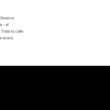
 el noventa por
n la página de
scrutinio.
pa
n marketing. Observa
mbia una cosa - el
iente etapa. Trata tu calle
 en tu propia acera.