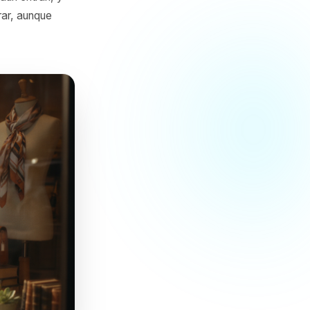
presiones, clics, agregar al
solo que es invisible. Las
 paso, menos aún entran, y
puedes mejorar, aunque