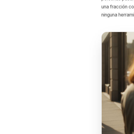
En línea,
carrito, 
personas
una frac
ninguna h