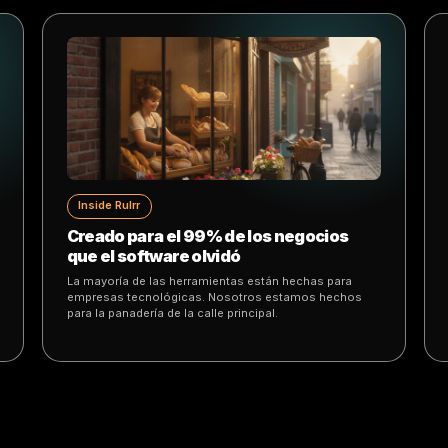
Growth Playbook
 a
Turning First-Time Buyers Into Loyal
Regulars
hape
Simple retention loops that turn first-time buyers in
customer
loyal regulars using timing, offers and personalized
follow-up.