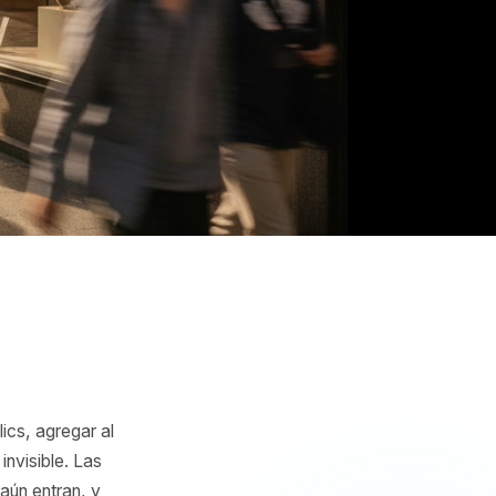
las
 ver