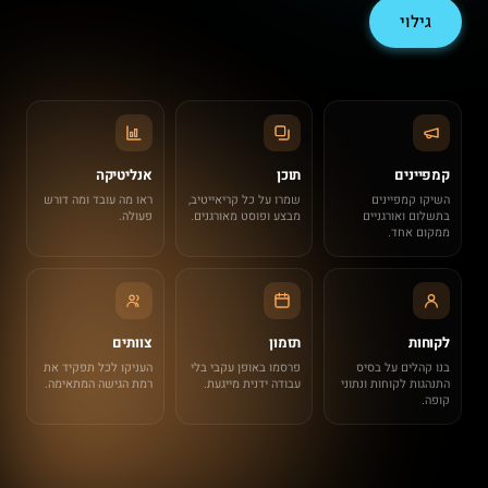
גילוי
קמפיינים
תוכן
אנליטיקה
השיקו קמפיינים
שמרו על כל קריאייטיב,
ראו מה עובד ומה דורש
בתשלום ואורגניים
מבצע ופוסט מאורגנים.
פעולה.
ממקום אחד.
לקוחות
תזמון
צוותים
בנו קהלים על בסיס
פרסמו באופן עקבי בלי
העניקו לכל תפקיד את
התנהגות לקוחות ונתוני
עבודה ידנית מייגעת.
רמת הגישה המתאימה.
קופה.