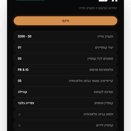
/חודש /מיקום + תקציב מדיה
חינם
תקציב מדיה
$0 - $200
יעדי קמפיינים
01
פוסטים לכל קמפיין
03
פלטפורמת פרסום
FB & IG
קריאייטיב שנוצר בבינה מלאכותית
05
תמיכת לקוחות
קהילה
קמפיין מותגים
צפייה בלבד
תזמון בבינה מלאכותית
קמפיין לידים