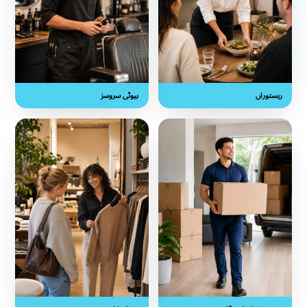
ستوراں
بیوٹی سروسز