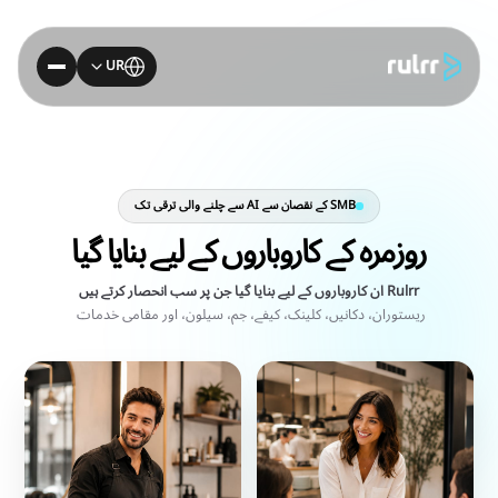
UR
SMB کے نقصان سے AI سے چلنے والی ترقی تک
ر
و
ز
م
ر
ہ
ک
ے
ک
ا
ر
و
ب
ا
ر
و
ں
ک
ے
ل
ی
ے
ب
ن
ا
ی
ا
گ
ی
ا
Rulrr ان کاروباروں کے لیے بنایا گیا جن پر سب انحصار کرتے ہیں
ریستوران، دکانیں، کلینک، کیفے، جم، سیلون، اور مقامی
خدمات