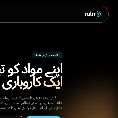
پروڈکٹ
ق
واد کو تبدیل کریں
روباری موقع میں۔