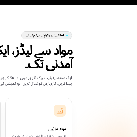
اُن کونٹینٹ کریٹرز کے لی
اُن کونٹینٹ کریٹرز کے ل
حقیقی کاروباری
Rulrr کریٹر پروگرام اُن کریٹرز کے لیے ہے جو اپنے سامعی
آنے والے انکم اسٹریمز بنانا چاہتے ہیں - نہ کہ صرف انگیجمن
میں بد