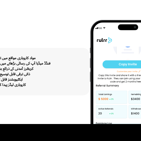
ے بنایا گیا ہے جو
واد
لی آمدنی