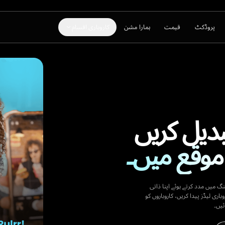
یمت
ہمارا مشن
کاروباری اقسام