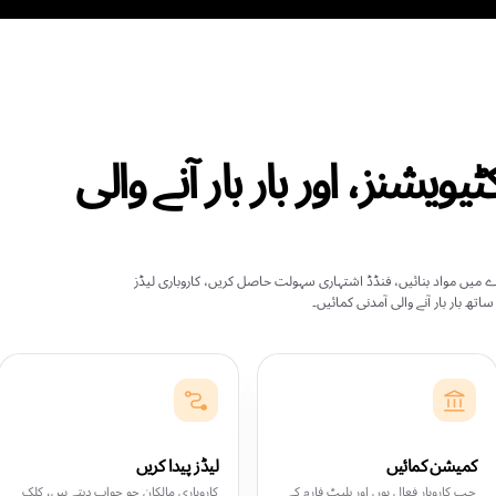
ے جو محض ویوز سے زیادہ چاہتے ہیں
یے جو سامعین، آمدنی اور
 اثر چاہتے ہیں۔
ن سے آمدنی حاصل کرنا، حقیقی کاروباروں کے ساتھ کام کرنا اور بار بار
ٹ کے پیچھے بھاگنا۔ یہ آپ کے مواد کو ایک کاروباری ترقی کے چینل
ل دیتا ہے۔