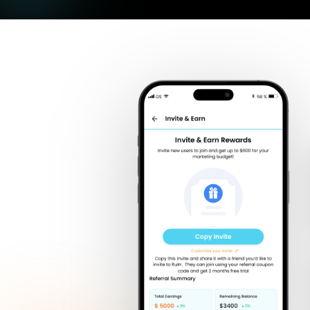
ں
 کاروباروں کے لیے ایک
پیش کرتا ہے۔
ر قابل توسیع کریٹر-پارٹنر