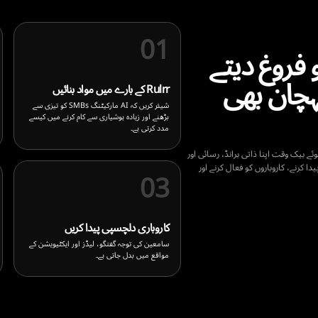
مواد کاروباری مواقع میں تبدیل ہوتا ہے
فنڈڈ میڈیا آپ کی رسائی بڑھانے میں مدد کرتا ہے
کریئٹرز آمدنی کے ذرائع بنا سکتے ہیں
ذاتی ترقی قابل توسیع بن جاتی ہے
ایکٹیویشنز قابل ٹریکنگ ہیں
کاروباری لیڈز پیدا کرنا آسان ہے