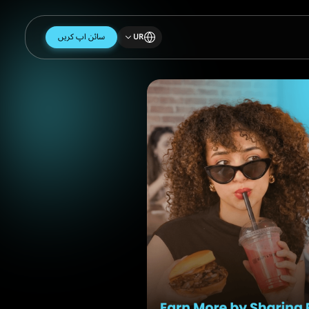
سائن اپ کریں
UR