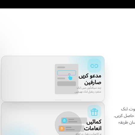
02
0
Rulr کے بارے میں مواد بنائیں
اپنی رسائی بڑھائی
شیئر کریں کہ AI مارکیٹنگ SMBs کو تیزی سے
آپ کا مواد آپ کو جدید
ڑھنے اور زیادہ ہوشیاری سے کام کرنے میں کیسے
گروتھ پارٹنر کے طور پر 
دد کرتی ہے۔
04
0
اروباری دلچسپی پیدا کریں
آمدنی کمائیں
امعین کی توجہ گفتگو، لیڈز اور ایکٹیویشن کے
کمیشن، ماہانہ کمائی او
واقع میں بدل جاتی ہے۔
انکم بنائیں۔