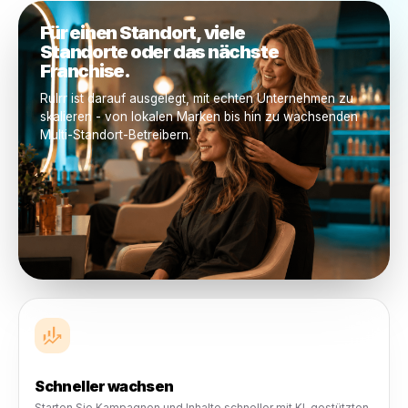
Zentrale Steuerung
Sehen Sie, was aktiv ist, was funktioniert, was
Aufmerksamkeit benötigt und woher das Wachstum k
Für Unternehmen in jeder Phase entwickelt
Mit dem Wachstum Ihres
Unternehmens wächst Rulrr 
Ihnen
Die nächste Generation von Betreibern möchte keine g