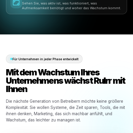
Kampagnen, Stammkunden-Targeting, Automatisierun
zentraler Steuerung.
Schnelle Einrichtung
Bringen Sie Kampagnen und Inhalte schnell in Bewegun
ohne wochenlang auf einen Marketing-Aufbau zu warte
Dienstleistungsorientiert
Bewerben Sie Angebote, Dienstleistungen, Veranstaltu
Wiederholungsbesuche und ruhige Stunden mit Workf
die für Beauty-Unternehmen entwickelt wurden.
KI-gestützte Automatisierung
Reduzieren Sie wiederkehrende Marketingaufgaben un
halten Sie Inhalte, Kampagnen und Einblicke in Bewegu