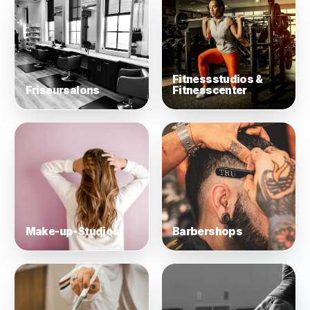
Nägel & Kosmetik
Spa & Wellness
Fitnessstudios &
Friseursalons
Fitnesscenter