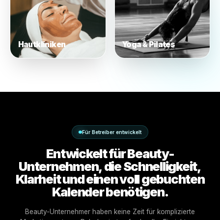
Make-up-Studios
Barbershops
Hautkliniken
Yoga & Pilates