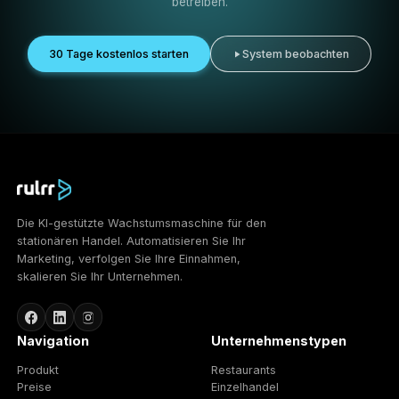
Rulrr hilft Beauty-Unternehmen, von unregelmäßigem Ma
zu einem vernetzten Wachstumsrhythmus überzugehen:
klügere Aktionen, stärkere Präsenz, Stammkundenkam
und eine gleichmäßigere Kundennachfrage.
01
Mehr Termine
Verwandeln Sie lokales Interesse in gebuchte Besuc
mit intelligenteren KI-gestützten Kampagnen.