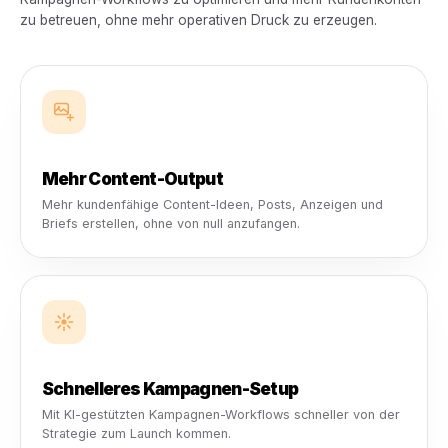
Kampagnen, Inhalte, Berichte, Berechtigungen, Freiga
und Kundenoperationen an einem Ort.
KI-Kampagnen-Engine
Kundenkampagnen schneller starten und verwalten mit KI
gestütztem Setup, lokalen Geschäfts-Workflows und
Kampagnenausrichtung.
KI-Content-Studio
Post-Ideen, Anzeigenkonzepte, Bildunterschriften, kreati
Briefs und Kampagneninhalte für mehrere Kunden erstelle
Analysen & Berichte
Kunden eine klarere Leistungsübersicht bieten mit Berich
die Kampagnen, Zielgruppen, Inhalte und Wachstum