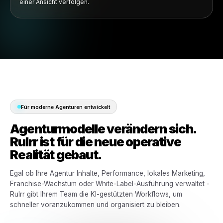
Standorte & Marken
Lokale Kampagnen über Filialen, Franchises und Kunden m
mehreren Standorten verwalten.
03
Berechtigungen & Freigaben
Kontrollieren Sie, wer jeden Kunden-Workflow erstellen,
prüfen, genehmigen und verwalten kann.
04