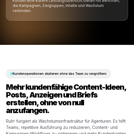
um Kundenwachstum auf ei
Plattform zu verwalten.
Rulrr vereint Kampagnenerstellung, Content-Produkt
Planung, POS-gestütztes Marketing, Analysen, Berich
Multi-Kunden-Management in einer KI-gestützte
Betriebsebene für moderne Agenturen.
Ein Agentursystem. Jeder Kunde
verbunden.