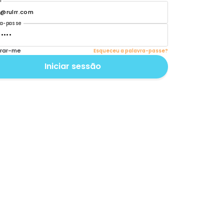
Bem-vindo de Vol
Parceiros!
Vamos levá-lo de volta ao crescimento d
E-mail
Palavra-passe
Lembrar-me
Iniciar sess